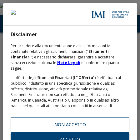
Disclaimer
Home
Contatti
/
Per accedere alla documentazione e alle informazioni ivi
Contatti
contenute relative agli strumenti finanziari ("
Strumenti
Finanziari
") è necessario dichiarare, garantire e accettare
senza eccezione alcuna le
Note Legali
e confermare quanto
segue.
Contattaci per richiedere informazioni:
L 'offerta degli Strumenti Finanziari (l '"
Offerta
") è effettuata al
pubblico indistinto in una specifica giurisdizione e qualsiasi
offerta, distribuzione, attività promozionale relativa agli
Numero Verde
Strumenti Finanziari non sarà effettuata negli Stati Uniti d
'America, in Canada, Australia o Giappone o in qualsiasi altro
paese nel quale tali atti non siano consentiti in assenza di
800.303.303
specifiche esenzioni o di autorizzazioni da parte delle
competenti autorità (gli "
Altri Paesi
").
NON ACCETTO
L 'Offerta non viene effettuata negli Stati Uniti d 'America o nei
confronti di alcun cittadino statunitense o soggetto residente
negli Stati Uniti d 'America o soggetto passivo di imposta negli
ACCETTO