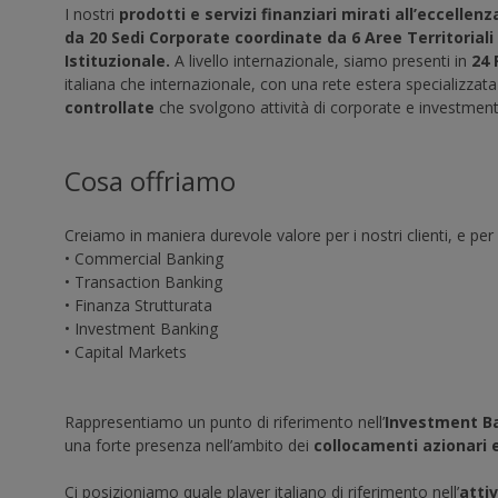
Dichiaro 
I nostri
prodotti e servizi finanziari mirati all’eccellen
passivo d
da 20 Sedi Corporate coordinate da 6 Aree Territoriali 
Altri Pae
Istituzionale.
A livello internazionale, siamo presenti in
24 
responsab
fisicamen
italiana che internazionale, con una rete estera specializzata
controllate
che svolgono attività di corporate e investment
ATTENZION
445 del 
sanziona
Cosa offriamo
Spuntando
alcuna e 
nelle ult
Creiamo in maniera durevole valore per i nostri clienti, e per 
presente 
• Commercial Banking
ATTENZION
• Transaction Banking
445 del 
• Finanza Strutturata
sanziona
• Investment Banking
• Capital Markets
Rappresentiamo un punto di riferimento nell’
Investment B
una forte presenza nell’ambito dei
collocamenti azionari 
Ci posizioniamo quale player italiano di riferimento nell’
atti