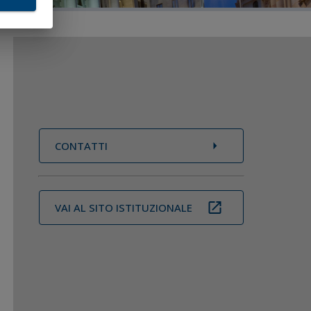
ata
Paesi
ei
pone,
CONTATTI
ue
ve
e, in
VAI AL SITO ISTITUZIONALE
ni
a
 in
. n.