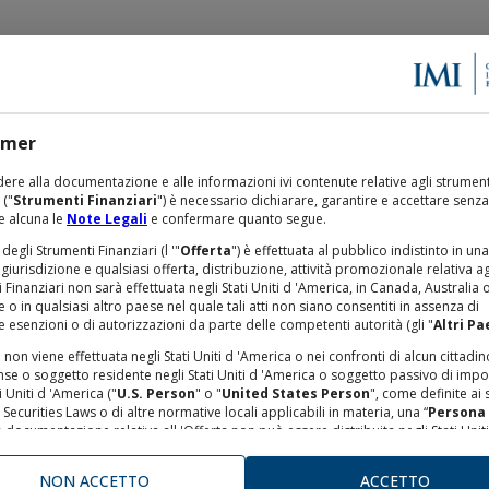
imer
TAZIONE EMISSIONI
STUDI E RICERCHE
ere alla documentazione e alle informazioni ivi contenute relative agli strument
 ("
Strumenti Finanziari
") è necessario dichiarare, garantire e accettare senza
e alcuna le
Note Legali
e confermare quanto segue.
 degli Strumenti Finanziari (l '"
Offerta
") è effettuata al pubblico indistinto in una
 giurisdizione e qualsiasi offerta, distribuzione, attività promozionale relativa ag
 Finanziari non sarà effettuata negli Stati Uniti d 'America, in Canada, Australia 
o in qualsiasi altro paese nel quale tali atti non siano consentiti in assenza di
e esenzioni o di autorizzazioni da parte delle competenti autorità (gli "
Altri Pa
a non viene effettuata negli Stati Uniti d 'America o nei confronti di alcun cittadin
nse o soggetto residente negli Stati Uniti d 'America o soggetto passivo di imp
i Uniti d 'America ("
U.S. Person
" o "
United States Person
", come definite ai 
. Securities Laws o di altre normative locali applicabili in materia, una “
Persona
la documentazione relativa all 'Offerta non può essere distribuita negli Stati Uniti.
 Finanziari non sono stati né saranno registrati ai sensi dello United States Secu
993, così come modificato, o ai sensi di alcuna norma vigente in materia finanzi
NON ACCETTO
ACCETTO
no degli Stati degli Stati Uniti d 'America. Né la Securities and Exchange Commis