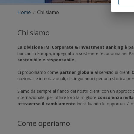
statunite
'approvaz
Home
Chi siamo
/
sull 'acc
Definitiv
United S
autorizz
Chi siamo
Gli Strum
applicabi
La Divisione IMI Corporate & Investment Banking è pa
e non po
bancari in Europa, impegnato a sostenere l’economia nei Pae
direttame
confronti
sostenibile e responsabile.
in Austra
distribui
Ci proponiamo come
partner globale
al servizio di clienti
C
aderire a
nazionali e internazionali, distinguendoci per una storica pre
locali ap
Australia 
Siamo da sempre al fianco dei nostri clienti con un approcc
Dichiaro 
internazionale, per offrire loro la migliore
consulenza nella
sopraind
documenta
attraverso il cambiamento
individuando le opportunità o
Canada, i
ATTENZION
Come operiamo
445 del 
sanziona